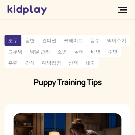
모두
등반
컨디션
크레이트
음수
먹이주기
그루밍
약물 관리
소변
놀이
배변
수면
훈련
간식
예방접종
산책
체중
Puppy Training Tips