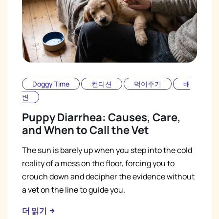
Doggy Time
컨디션
먹이주기
배
변
Puppy Diarrhea: Causes, Care,
and When to Call the Vet
The sun is barely up when you step into the cold
reality of a mess on the floor, forcing you to
crouch down and decipher the evidence without
a vet on the line to guide you.
더 읽기