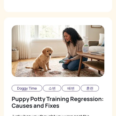
Doggy Time
소변
배변
훈련
Puppy Potty Training Regression:
Causes and Fixes