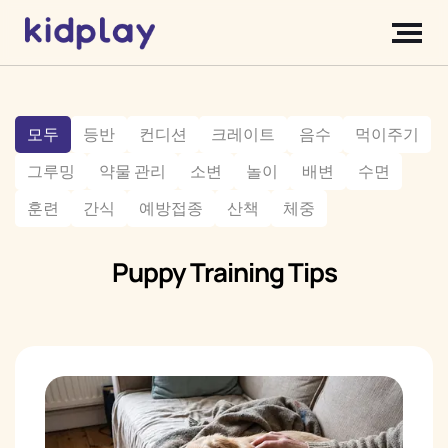
모두
등반
컨디션
크레이트
음수
먹이주기
그루밍
약물 관리
소변
놀이
배변
수면
훈련
간식
예방접종
산책
체중
Puppy Training Tips