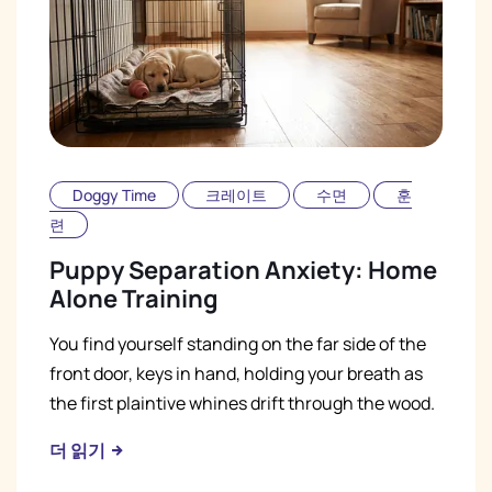
Doggy Time
크레이트
수면
훈
련
Puppy Separation Anxiety: Home
Alone Training
You find yourself standing on the far side of the
front door, keys in hand, holding your breath as
the first plaintive whines drift through the wood.
더 읽기