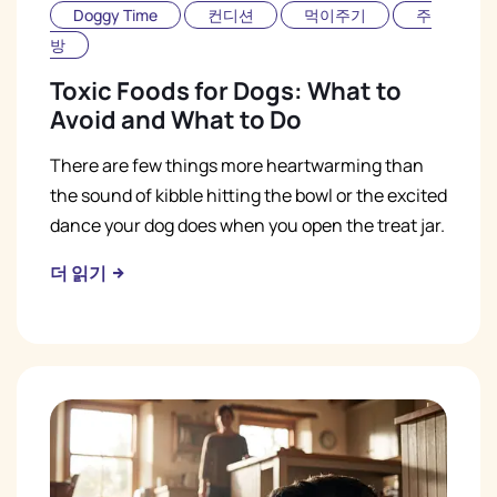
Doggy Time
컨디션
먹이주기
주
방
Toxic Foods for Dogs: What to
Avoid and What to Do
There are few things more heartwarming than
the sound of kibble hitting the bowl or the excited
dance your dog does when you open the treat jar.
더 읽기