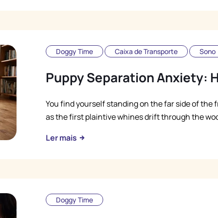
Doggy Time
Caixa de Transporte
Sono
Puppy Separation Anxiety: 
You find yourself standing on the far side of the 
as the first plaintive whines drift through the wo
Ler mais
Doggy Time