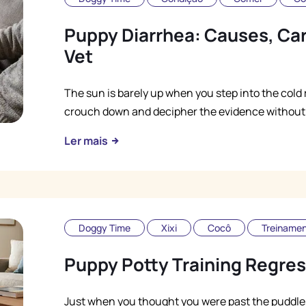
Puppy Diarrhea: Causes, Car
Vet
The sun is barely up when you step into the cold r
crouch down and decipher the evidence without a 
Ler mais
Doggy Time
Xixi
Cocô
Treiname
Puppy Potty Training Regres
Just when you thought you were past the puddle