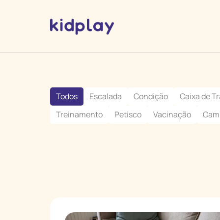
Todos
Escalada
Condição
Caixa de T
Treinamento
Petisco
Vacinação
Cam