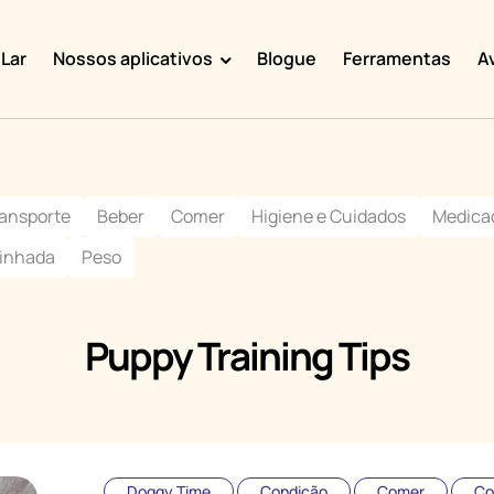
Lar
Nossos aplicativos
Blogue
Ferramentas
A
Doggy Time
Potty Whiz
ransporte
Beber
Comer
Higiene e Cuidados
Medica
Chore Boss
inhada
Peso
Kid Hop
Fever Whiz
Puppy Training Tips
Doggy Time
Condição
Comer
Co