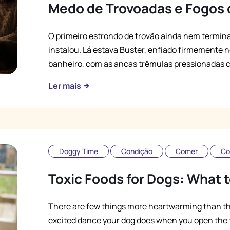
Medo de Trovoadas e Fogos d
O primeiro estrondo de trovão ainda nem termina
instalou. Lá estava Buster, enfiado firmemente n
banheiro, com as ancas trêmulas pressionadas co
Ler mais
Doggy Time
Condição
Comer
Co
Toxic Foods for Dogs: What 
There are few things more heartwarming than the 
excited dance your dog does when you open the tr