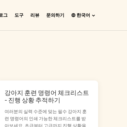
로그
도구
리뷰
문의하기
한국어
English
Español
Français
Português
हिंदी
Nederlands
강아지 훈련 명령어 체크리스트
Deutsch
- 진행 상황 추적하기
한국어
여러분의 실력 수준에 맞는 필수 강아지 훈
日本語
련 명령어의 인쇄 가능한 체크리스트를 받
아보세요. 초급부터 고급까지 진행 상황을
中文