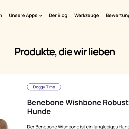
m
Unsere Apps
Der Blog
Werkzeuge
Bewertun
Doggy Time
Potty Whiz
Produkte, die wir lieben
Chore Boss
Kid Hop
Fever Whiz
Doggy Time
Benebone Wishbone Robuste
Hunde
Der Benebone Wishbone ist ein langlebiges Hund