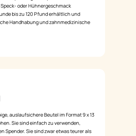
-, Speck- oder Hühnergeschmack
Русский
Hunde bis zu 120 Pfund erhältlich und
Italiano
nfache Handhabung und zahnmedizinische
l
ige, auslaufsichere Beutel im Format 9 x 13
ehen. Sie sind einfach zu verwenden,
n Spender. Sie sind zwar etwas teurer als