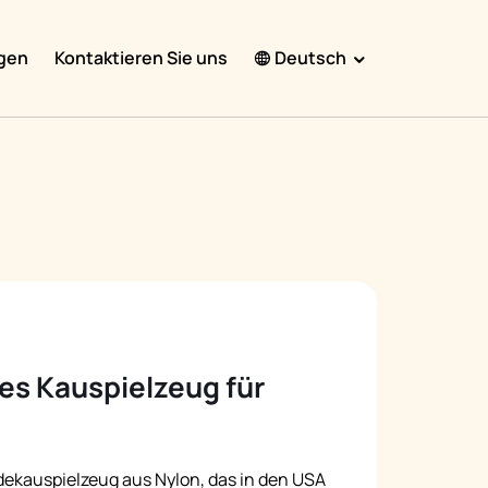
gen
Kontaktieren Sie uns
Deutsch
English
Español
Français
Português
हिंदी
Nederlands
Deutsch
s Kauspielzeug für
한국어
日本語
ekauspielzeug aus Nylon, das in den USA
中文