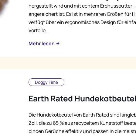
hergestellt wird und mit echtem Erdnussbutter
angereichert ist. Es ist in mehreren Größen für 
verfügt über ein ergonomisches Design für ei
Vorteile.
Mehr lesen
Doggy Time
Earth Rated Hundekotbeute
Die Hundekotbeutel von Earth Rated sind langleb
Zoll, die zu 65 % aus recyceltem Kunststoff best
binden Gerüche effektiv und passen in die meiste