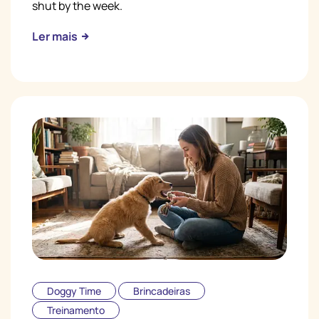
shut by the week.
Ler mais
Doggy Time
Brincadeiras
Treinamento