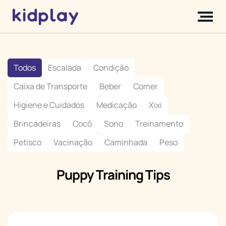
Todos
Escalada
Condição
Caixa de Transporte
Beber
Comer
Higiene e Cuidados
Medicação
Xixi
Brincadeiras
Cocô
Sono
Treinamento
Petisco
Vacinação
Caminhada
Peso
Puppy Training Tips