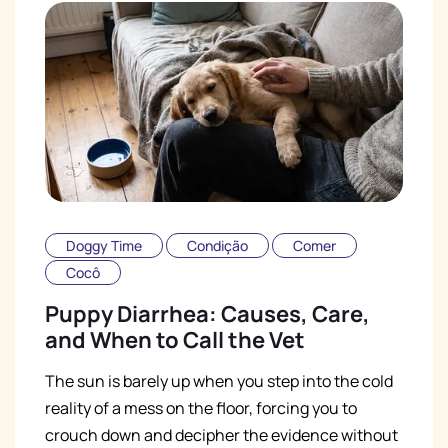
Doggy Time
Condição
Comer
Cocô
Puppy Diarrhea: Causes, Care,
and When to Call the Vet
The sun is barely up when you step into the cold
reality of a mess on the floor, forcing you to
crouch down and decipher the evidence without