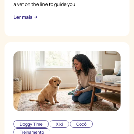
a vet on the line to guide you.
Ler mais
Doggy Time
Xixi
Cocô
Treinamento