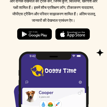
और दैनिक देखभाल को ट्रैक करें, जिनमें कुत्ते, बिल्लियां, खरगोश और
पक्षी शामिल हैं। इसमें शौच प्रशिक्षण लॉग, टीकाकरण याददाश्त,
जीपीएस ट्रैकिंग और परिवार साझाकरण शामिल हैं। अंतिम पालतू
जानवरों की देखभाल प्रबंधन ऐप।