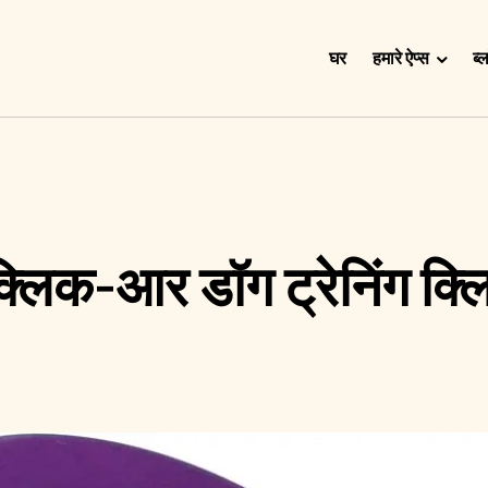
घर
हमारे ऐप्स
ब्
Doggy Time
Potty Whiz
Chore Boss
Kid Hop
क्लिक-आर डॉग ट्रेनिंग क्
Fever Whiz