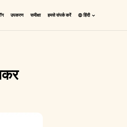
लॉग
उपकरण
समीक्षा
हमसे संपर्क करें
हिंदी
English
Español
Français
Português
लिकर
हिंदी
Nederlands
Deutsch
한국어
日本語
中文