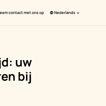
eem contact met ons op
Nederlands
English
Español
Français
Português
jd: uw
हिंदी
en bij
Nederlands
Deutsch
한국어
日本語
中文