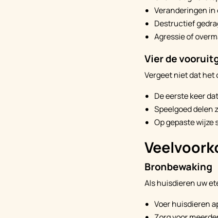
Veranderingen in
Destructief gedra
Agressie of overm
Vier de vooruit
Vergeet niet dat het 
De eerste keer dat
Speelgoed delen z
Op gepaste wijze
Veelvoork
Bronbewaking
Als huisdieren uw e
Voer huisdieren a
Zorg voor meerder