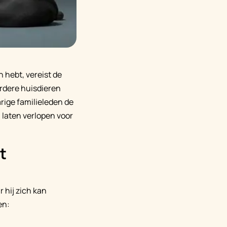
 hebt, vereist de
rdere huisdieren
rige familieleden de
laten verlopen voor
t
 hij zich kan
en: