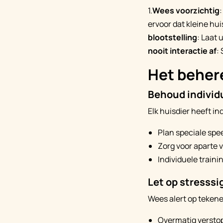
1.
Wees voorzichtig
ervoor dat kleine hui
blootstelling
: Laat 
nooit interactie af
:
Het behere
Behoud individ
Elk huisdier heeft in
Plan speciale spee
Zorg voor aparte 
Individuele traini
Let op stresssi
Wees alert op tekene
Overmatig versto