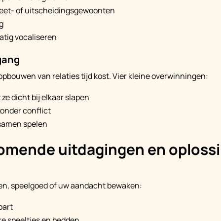
 eet- of uitscheidingsgewoonten
g
atig vocaliseren
gang
opbouwen van relaties tijd kost. Vier kleine overwinningen:
 ze dicht bij elkaar slapen
onder conflict
 samen spelen
omende uitdagingen en oploss
ten, speelgoed of uw aandacht bewaken:
part
e speeltjes en bedden