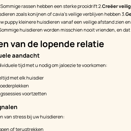
: Sommige rassen hebben een sterke prooidrift 2.
Creëer veili
sdieren zoals konijnen of cavia's veilige verblijven hebben 3.
Ge
uw puppy kleinere huisdieren vanaf een veilige afstand zien en
 Sommige huisdieren worden misschien nooit vrienden, en dat 
n van de lopende relatie
uele aandacht
dividuele tijd met u nodig om jaloezie te voorkomen:
ltijd met elk huisdier
voederplekken
ngssessies voortzetten
gnalen
n van stress bij uw huisdieren:
ppen of terugtrekken