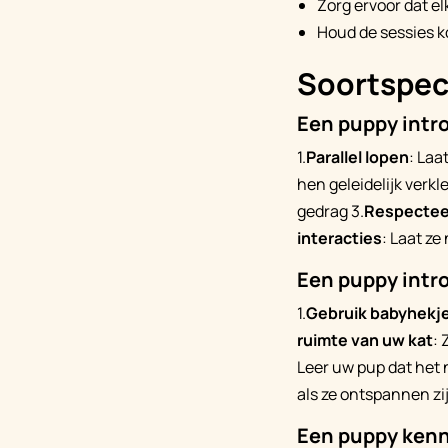
Zorg ervoor dat e
Houd de sessies ko
Soortspeci
Een puppy intr
1.
Parallel lopen
: Laa
hen geleidelijk verkle
gedrag 3.
Respecteer
interacties
: Laat ze
Een puppy intr
1.
Gebruik babyhekj
ruimte van uw kat
: 
Leer uw pup dat het 
als ze ontspannen zi
Een puppy kenn