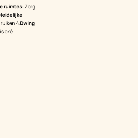
ge ruimtes
: Zorg
leidelijke
 ruiken 4.
Dwing
is oké