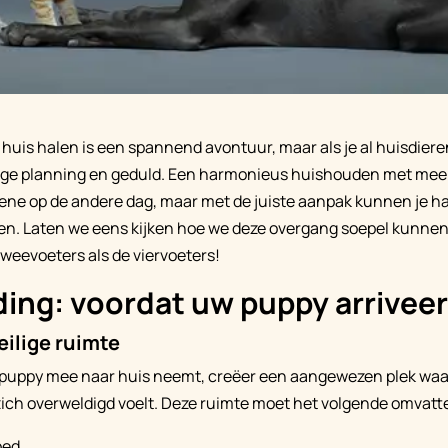
huis halen is een spannend avontuur, maar als je al huisdieren
dige planning en geduld. Een harmonieus huishouden met mee
 ene op de andere dag, maar met de juiste aanpak kunnen je ha
en. Laten we eens kijken hoe we deze overgang soepel kunnen 
tweevoeters als de viervoeters!
ing: voordat uw puppy arriveer
eilige ruimte
 puppy mee naar huis neemt, creëer een aangewezen plek waar
 zich overweldigd voelt. Deze ruimte moet het volgende omvatt
bed