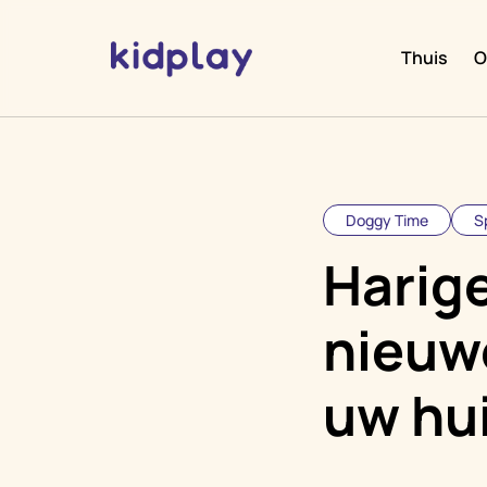
Thuis
O
Doggy Time
S
Harige
nieuw
uw hui