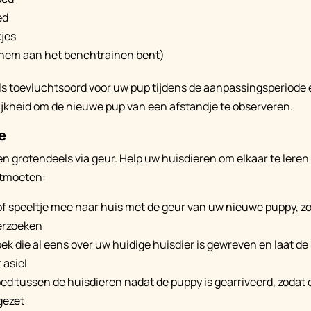
ed
jes
 hem aan het benchtrainen bent)
ls toevluchtsoord voor uw pup tijdens de aanpassingsperiode 
jkheid om de nieuwe pup van een afstandje te observeren.
e
 grotendeels via geur. Help uw huisdieren om elkaar te leren
ntmoeten:
of speeltje mee naar huis met de geur van uw nieuwe puppy, z
erzoeken
ek die al eens over uw huidige huisdier is gewreven en laat d
 asiel
ed tussen de huisdieren nadat de puppy is gearriveerd, zodat 
gezet