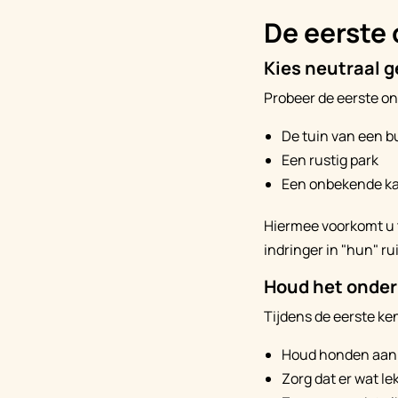
De eerste 
Kies neutraal g
Probeer de eerste on
De tuin van een 
Een rustig park
Een onbekende ka
Hiermee voorkomt u t
indringer in "hun" ru
Houd het onder
Tijdens de eerste k
Houd honden aan d
Zorg dat er wat l