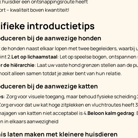
lk huisdier een ontsnappingsroute heeft
rt – kwaliteit boven kwantiteit!
fieke introductietips
oduceren bij de aanwezige honden
t de honden naast elkaar lopen met twee begeleiders, waarbij 
int 2.
Let op lichaamstaal
: Let op speelse bogen, ontspannen
 de hiërarchie
: Laat uw vaste hond grenzen stellen aan de pu
 nooit alleen samen totdat je zeker bent van hun relatie.
oduceren bij de aanwezige katten
es
: Zorg voor visuele toegang, maar behoud fysieke scheiding 
Zorg ervoor dat uw kat hoge zitplekken en vluchtroutes heeft 3
najagen van katten niet acceptabel is 4.
Beloon kalm gedrag
:
jn in elkaars aanwezigheid
is laten maken met kleinere huisdieren