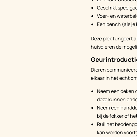
Geschikt speelgo
Voer- en waterbak
Een bench (als je
Deze plek fungeert a
huisdieren de mogeli
Geurintroducti
Dieren communiceren
elkaar in het echt o
Neem een ​​deken 
deze kunnen ond
Neem een ​​handdo
bij de fokker of het
Ruil het beddengo
kan worden voort