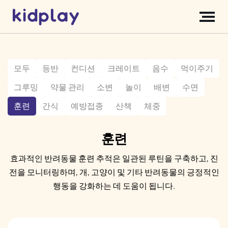
모두
등반
컨디션
크레이트
음수
먹이주기
그루밍
약물 관리
소변
놀이
배변
수면
훈련
간식
예방접종
산책
체중
훈련
효과적인 반려동물 훈련 추적은 일관된 루틴을 구축하고, 진
전을 모니터링하며, 개, 고양이 및 기타 반려동물의 긍정적인
행동을 강화하는 데 도움이 됩니다.