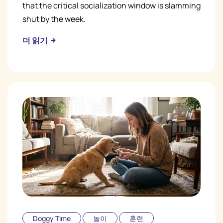
that the critical socialization window is slamming
shut by the week.
더 읽기
Doggy Time
놀이
훈련