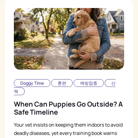
Doggy Time
훈련
예방접종
산
책
When Can Puppies Go Outside? A
Safe Timeline
Your vet insists on keeping them indoors to avoid
deadly diseases, yet every training book warns