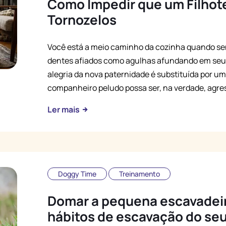
Como Impedir que um Filhot
Tornozelos
Você está a meio caminho da cozinha quando se
dentes afiados como agulhas afundando em seu 
alegria da nova paternidade é substituída por u
companheiro peludo possa ser, na verdade, agres
Ler mais
Doggy Time
Treinamento
Domar a pequena escavadei
hábitos de escavação do se