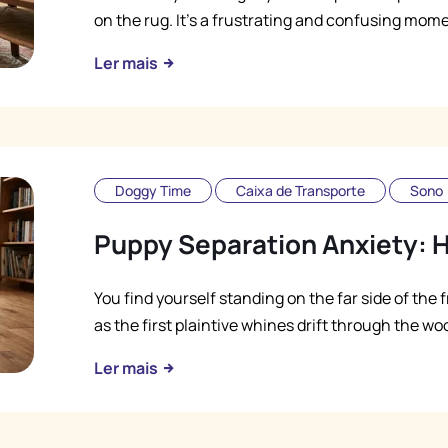
on the rug. It’s a frustrating and confusing mome
Ler mais
Doggy Time
Caixa de Transporte
Sono
Puppy Separation Anxiety: 
You find yourself standing on the far side of the 
as the first plaintive whines drift through the wo
Ler mais