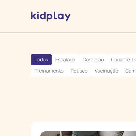
Todos
Escalada
Condição
Caixa de T
Treinamento
Petisco
Vacinação
Cam