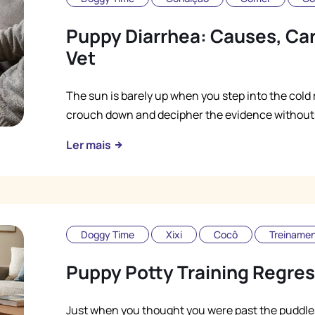
Puppy Diarrhea: Causes, Car
Vet
The sun is barely up when you step into the cold r
crouch down and decipher the evidence without a 
Ler mais
Doggy Time
Xixi
Cocô
Treiname
Puppy Potty Training Regres
Just when you thought you were past the puddle