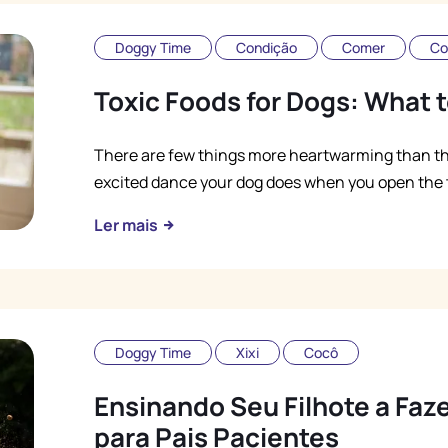
Doggy Time
Condição
Comer
Co
Toxic Foods for Dogs: What 
There are few things more heartwarming than the 
excited dance your dog does when you open the tr
Ler mais
Doggy Time
Xixi
Cocô
Ensinando Seu Filhote a Faz
para Pais Pacientes