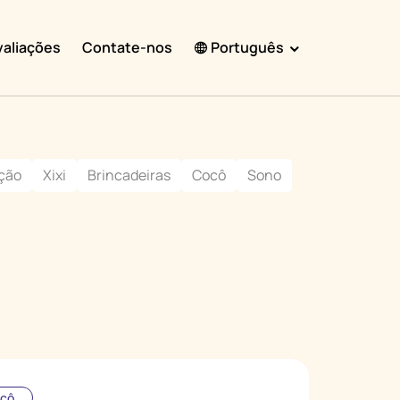
valiações
Contate-nos
Português
English
Español
ção
Xixi
Brincadeiras
Cocô
Sono
Français
Português
हिंदी
Nederlands
Deutsch
한국어
日本語
中文
cô