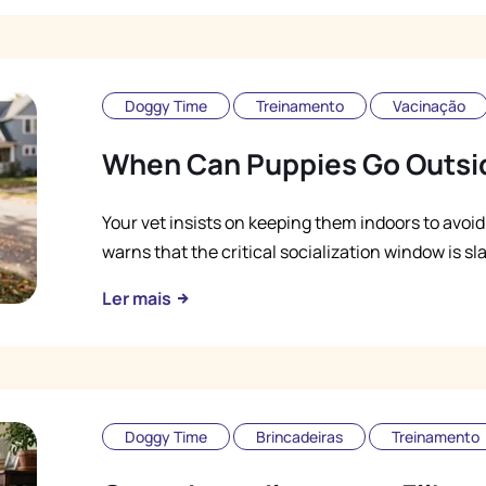
Doggy Time
Treinamento
Vacinação
When Can Puppies Go Outsid
Your vet insists on keeping them indoors to avoid
warns that the critical socialization window is 
Ler mais
Doggy Time
Brincadeiras
Treinamento