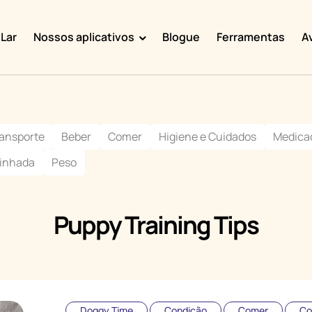
Lar
Nossos aplicativos
Blogue
Ferramentas
A
Doggy Time
Potty Whiz
ransporte
Beber
Comer
Higiene e Cuidados
Medica
Chore Boss
inhada
Peso
Kid Hop
Fever Whiz
Puppy Training Tips
Doggy Time
Condição
Comer
Co