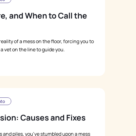
Русский
e, and When to Call the
Italiano
eality of a mess on the floor, forcing you to
vet on the line to guide you.
nto
sion: Causes and Fixes
s and piles, you’ve stumbled upon a mess